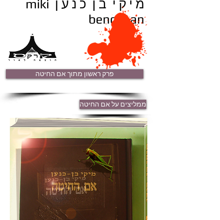
מ י ק י ב ן כ נ ע ן miki
bencnaan
פרק ראשון מתוך אם החיטה
ממליצים על אם החיטה