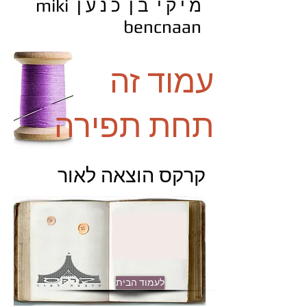
מ י ק י ב ן כ נ ע ן miki
bencnaan
עמוד זה
תחת תפירה
קרקס הוצאה לאור
לעמוד הבית